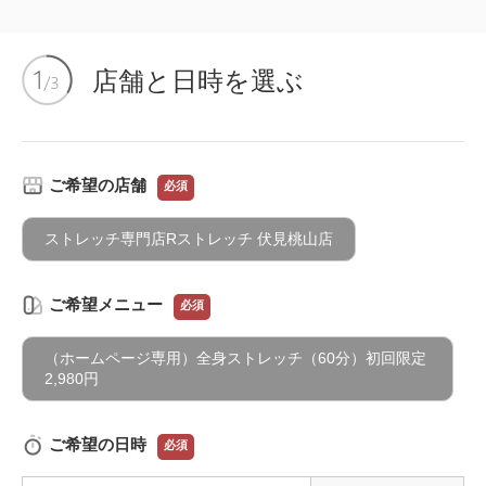
店舗と日時を選ぶ
ご希望の店舗
必須
ストレッチ専門店Rストレッチ 伏見桃山店
ご希望メニュー
必須
（ホームページ専用）全身ストレッチ（60分）初回限定
2,980円
ご希望の日時
必須