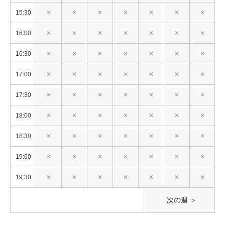
15:30
✕
✕
✕
✕
✕
✕
✕
16:00
✕
✕
✕
✕
✕
✕
✕
16:30
✕
✕
✕
✕
✕
✕
✕
17:00
✕
✕
✕
✕
✕
✕
✕
17:30
✕
✕
✕
✕
✕
✕
✕
18:00
✕
✕
✕
✕
✕
✕
✕
18:30
✕
✕
✕
✕
✕
✕
✕
19:00
✕
✕
✕
✕
✕
✕
✕
19:30
✕
✕
✕
✕
✕
✕
✕
次の週 ＞