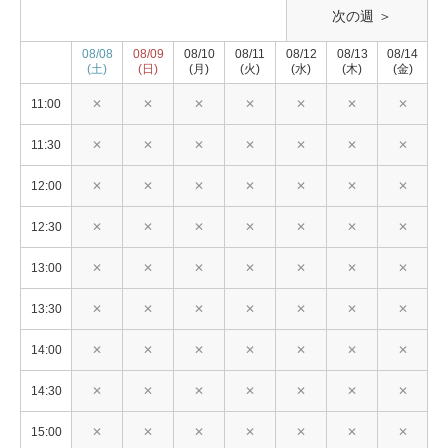
次の週 ＞
08/08
08/09
08/10
08/11
08/12
08/13
08/14
(土)
(日)
(月)
(火)
(水)
(木)
(金)
11:00
✕
✕
✕
✕
✕
✕
✕
11:30
✕
✕
✕
✕
✕
✕
✕
12:00
✕
✕
✕
✕
✕
✕
✕
12:30
✕
✕
✕
✕
✕
✕
✕
13:00
✕
✕
✕
✕
✕
✕
✕
13:30
✕
✕
✕
✕
✕
✕
✕
14:00
✕
✕
✕
✕
✕
✕
✕
14:30
✕
✕
✕
✕
✕
✕
✕
15:00
✕
✕
✕
✕
✕
✕
✕