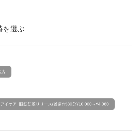
時を選ぶ
宮店
イケア+眼筋筋膜リリース(首肩付)80分¥10,000→¥4,980