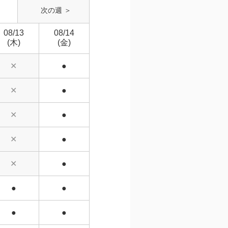
次の週 ＞
08/13
08/14
(木)
(金)
✕
●
✕
●
✕
●
✕
●
✕
●
●
●
●
●