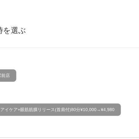
時を選ぶ
駅前店
イケア+眼筋筋膜リリース(首肩付)80分¥10,000→¥4,980