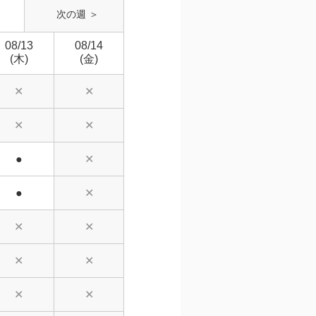
次の週 ＞
08/13
08/14
(木)
(金)
✕
✕
✕
✕
●
✕
●
✕
✕
✕
✕
✕
✕
✕