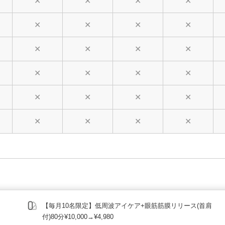
✕
✕
✕
✕
✕
✕
✕
✕
✕
✕
✕
✕
✕
✕
✕
✕
✕
✕
✕
✕
✕
✕
✕
✕
【毎月10名限定】低周波アイケア+眼筋筋膜リリース(首肩
付)80分¥10,000→¥4,980