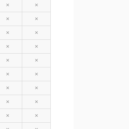
✕
✕
✕
✕
✕
✕
✕
✕
✕
✕
✕
✕
✕
✕
✕
✕
✕
✕