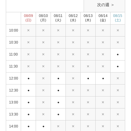
次の週 ＞
08/09
08/10
08/11
08/12
08/13
08/14
08/15
(日)
(月)
(火)
(水)
(木)
(金)
(土)
10:00
✕
✕
✕
✕
✕
✕
✕
10:30
✕
✕
✕
✕
✕
✕
✕
11:00
✕
✕
✕
✕
✕
✕
●
11:30
✕
✕
✕
✕
✕
✕
●
12:00
●
✕
●
✕
●
●
✕
12:30
●
✕
●
✕
✕
✕
✕
13:00
●
✕
●
✕
✕
✕
✕
13:30
●
✕
●
✕
✕
✕
✕
14:00
●
●
✕
✕
✕
✕
✕