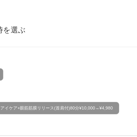
時を選ぶ
イケア+眼筋筋膜リリース(首肩付)80分¥10,000→¥4,980