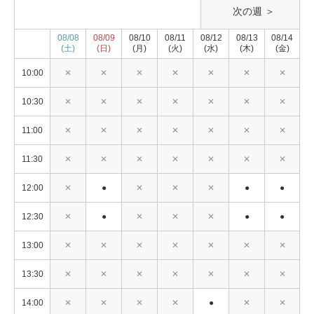
次の週 ＞
08/08
08/09
08/10
08/11
08/12
08/13
08/14
(土)
(日)
(月)
(火)
(水)
(木)
(金)
10:00
✕
✕
✕
✕
✕
✕
✕
10:30
✕
✕
✕
✕
✕
✕
✕
11:00
✕
✕
✕
✕
✕
✕
✕
11:30
✕
✕
✕
✕
✕
✕
✕
12:00
✕
●
✕
✕
✕
●
●
12:30
✕
●
✕
✕
✕
●
●
13:00
✕
✕
✕
✕
✕
✕
✕
13:30
✕
✕
✕
✕
✕
✕
✕
14:00
✕
✕
✕
✕
●
✕
✕